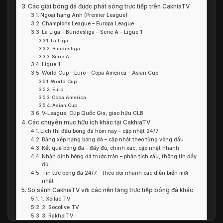
Các giải bóng đá được phát sóng trực tiếp trên CakhiaTV
Ngoại hạng Anh (Premier League)
Champions League – Europa League
La Liga – Bundesliga – Serie A – Ligue 1
La Liga
Bundesliga
Serie A
Ligue 1
World Cup – Euro – Copa America – Asian Cup
World Cup
Euro
Copa America
Asian Cup
V-League, Cúp Quốc Gia, giao hữu CLB
Các chuyên mục hữu ích khác tại CakhiaTV
Lịch thi đấu bóng đá hôm nay – cập nhật 24/7
Bảng xếp hạng bóng đá – cập nhật theo từng vòng đấu
Kết quả bóng đá – đầy đủ, chính xác, cập nhật nhanh
Nhận định bóng đá trước trận – phân tích sâu, thông tin đầy
đủ
Tin tức bóng đá 24/7 – theo dõi nhanh các diễn biến mới
nhất
So sánh CakhiaTV với các nền tảng trực tiếp bóng đá khác
1. Xoilac TV
2. Socolive TV
3. RakhoiTV