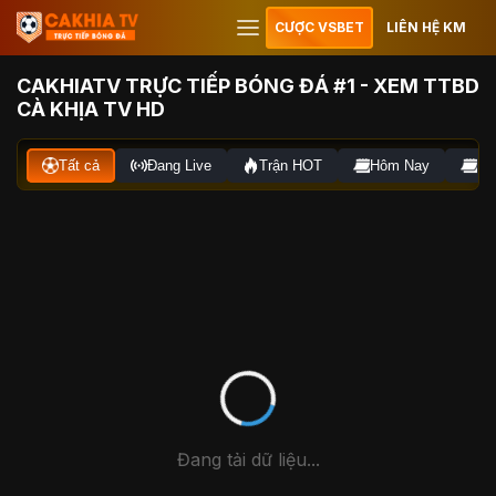
CƯỢC VSBET
LIÊN HỆ KM
CAKHIATV TRỰC TIẾP BÓNG ĐÁ #1 - XEM TTBD
CÀ KHỊA TV HD
Tất cả
Đang Live
Trận HOT
Hôm Nay
Ng
Đang tải dữ liệu...