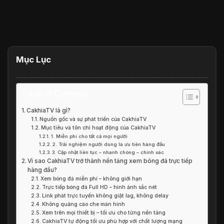
Mục Lục
Table of Contents
CakhiaTV là gì?
Nguồn gốc và sự phát triển của CakhiaTV
Mục tiêu và tôn chỉ hoạt động của CakhiaTV
1. Miễn phí cho tất cả mọi người
2. Trải nghiệm người dùng là ưu tiên hàng đầu
3. Cập nhật liên tục – nhanh chóng – chính xác
Vì sao CakhiaTV trở thành nền tảng xem bóng đá trực tiếp
hàng đầu?
Xem bóng đá miễn phí – không giới hạn
Trực tiếp bóng đá Full HD – hình ảnh sắc nét
Link phát trực tuyến không giật lag, không delay
Không quảng cáo che màn hình
Xem trên mọi thiết bị – tối ưu cho từng nền tảng
CakhiaTV tự động tối ưu phù hợp với chất lượng mạng